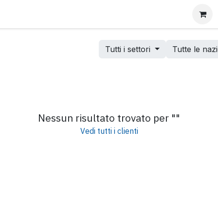
Consulenza per l'Impresa Familiare
Adeguati Assetti
Tutti i settori
Tutte le naz
Nessun risultato trovato per "
"
Vedi tutti i clienti