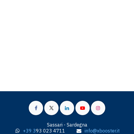
Sassari - Sardegna
+39 3
93 023 4711
info@xbooster.it