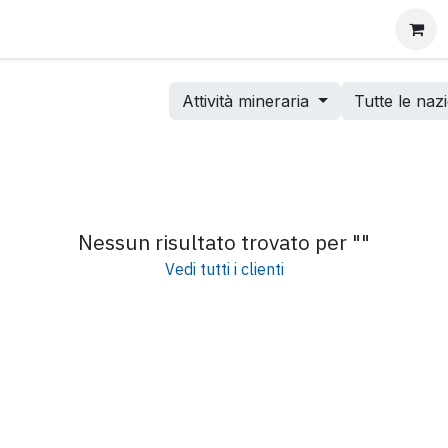
Consulenza per l'Impresa Familiare
Adeguati Assetti
Attività mineraria
Tutte le naz
Nessun risultato trovato per "
"
Vedi tutti i clienti