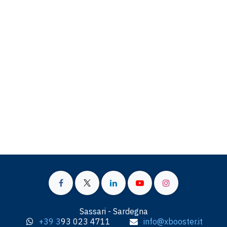
Sassari - Sardegna
+39 3
93 023 4711
info@xbooster.it